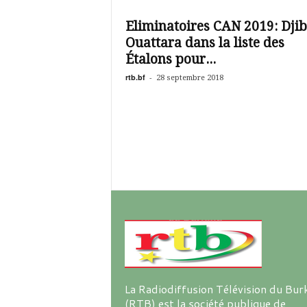
é
v
Eliminatoires CAN 2019: Djib
i
Ouattara dans la liste des
s
i
Étalons pour...
o
rtb.bf
-
28 septembre 2018
n
d
u
B
u
r
k
i
n
a
La Radiodiffusion Télévision du Bur
(RTB) est la société publique de