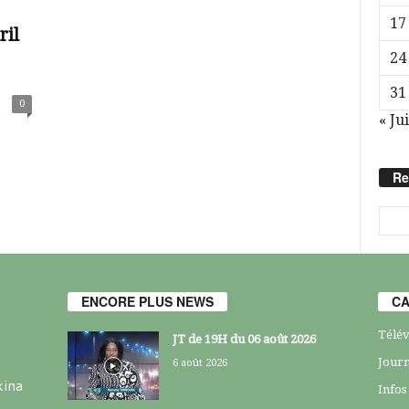
17
ril
24
31
0
« Jui
Re
ENCORE PLUS NEWS
CA
Télév
JT de 19H du 06 août 2026
Journ
6 août 2026
kina
Infos