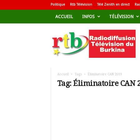
Politique
Rtb Télévision
Télé Zenith en direct
Rad
ACCUEIL
INFOS
TÉLÉVISION
R
a
d
i
o
d
i
f
Accueil
Tags
Éliminatoire CAN 2019
f
Tag: Éliminatoire CAN 
u
s
i
o
n
T
é
l