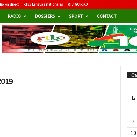
io en direct
RTB3 Langues nationales
RTB GUIRIKO
RADIO
DOSSIERS
SPORT
CONTACT
Ca
2019
L
3
10