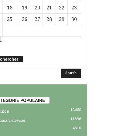
18
19
20
21
22
23
25
26
27
28
29
30
l
chercher
TÉGORIE POPULAIRE
12460
ision
11896
aux Télévisés
4810