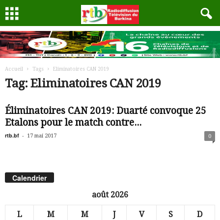
Accueil
Tags
Eliminatoires CAN 2019
Tag: Eliminatoires CAN 2019
Éliminatoires CAN 2019: Duarté convoque 25
Etalons pour le match contre...
rtb.bf
-
17 mai 2017
0
Calendrier
août 2026
L
M
M
J
V
S
D