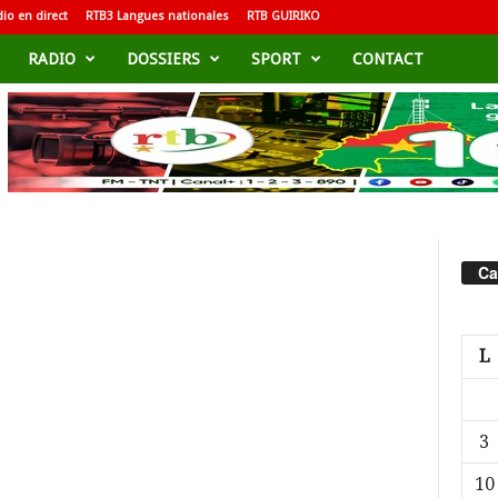
io en direct
RTB3 Langues nationales
RTB GUIRIKO
RADIO
DOSSIERS
SPORT
CONTACT
Ca
L
3
10