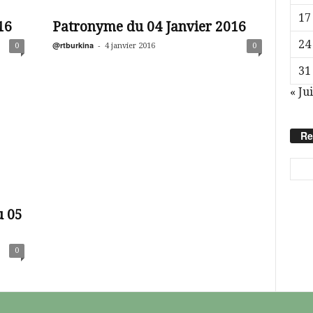
17
16
Patronyme du 04 Janvier 2016
24
@rtburkina
-
0
4 janvier 2016
0
31
« Jui
Re
u 05
0