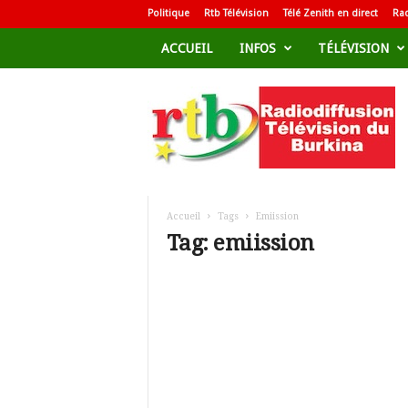
Politique
Rtb Télévision
Télé Zenith en direct
Rad
ACCUEIL
INFOS
TÉLÉVISION
R
a
d
i
o
d
i
f
Accueil
Tags
Emiission
f
Tag: emiission
u
s
i
o
n
T
é
l