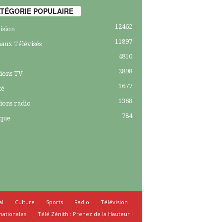
TÉGORIE POPULAIRE
12462
ision
11897
aux Télévisés
4810
2898
ions TV
1677
té
1368
ions radio
784
ique
al
Culture
Sports
Radio
Télévision
nationales
Télé Zénith : Prenez de la Hauteur !