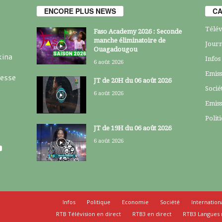
ENCORE PLUS NEWS
CA
Télév
Faso Academy 2026 : Seconde
manche éliminatoire de
Journ
Ouagadougou
kina
Infos
6 août 2026
Emiss
resse
JT de 20H du 06 août 2026
Socié
6 août 2026
Emiss
Polit
JT de 19H du 06 août 2026
6 août 2026
Infos
Politique
Economie
Société
Internation
RTB Télévision en direct
RTB3 en direct
RTB3 Langues 