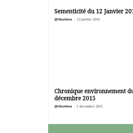
é
v
Sementicité du 12 Janvier 20
i
s
@rtburkina
-
12 janvier 2016
i
o
n
d
u
B
u
r
k
i
n
Chronique environnement d
a
décembre 2015
@rtburkina
-
5 décembre 2015