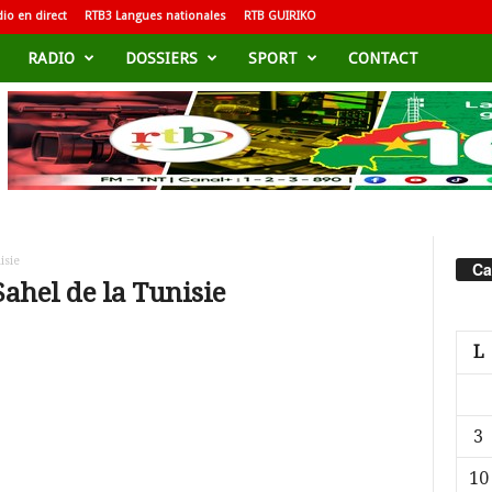
io en direct
RTB3 Langues nationales
RTB GUIRIKO
RADIO
DOSSIERS
SPORT
CONTACT
isie
Ca
Sahel de la Tunisie
L
3
10