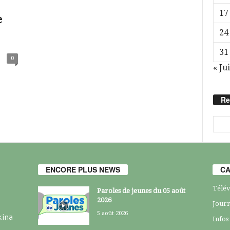
17
e
24
31
0
« Jui
Re
ENCORE PLUS NEWS
CA
Télév
Paroles de jeunes du 05 août
2026
Journ
5 août 2026
kina
Infos