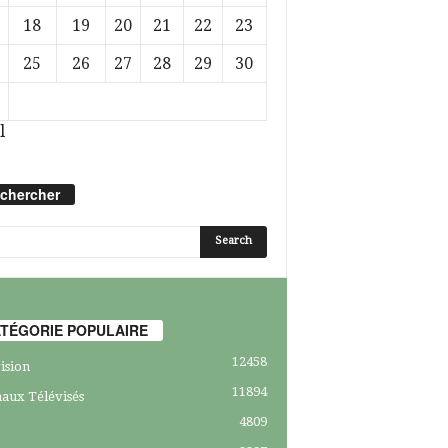
18
19
20
21
22
23
25
26
27
28
29
30
l
chercher
TÉGORIE POPULAIRE
12458
ision
11894
aux Télévisés
4809