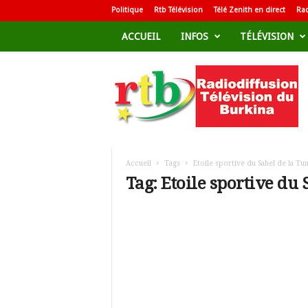
Politique
Rtb Télévision
Télé Zenith en direct
Rad
ACCUEIL
INFOS
TÉLÉVISION
R
a
d
i
o
d
i
f
Accueil
Tags
Etoile sportive du Sahel de la Tun
f
Tag: Etoile sportive du 
u
s
i
o
n
T
é
l