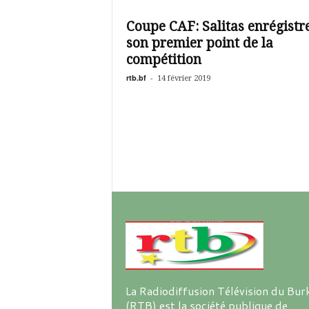
é
v
Coupe CAF: Salitas enrégistr
i
son premier point de la
s
i
compétition
o
rtb.bf
-
14 février 2019
n
d
u
B
u
r
k
i
n
a
La Radiodiffusion Télévision du Bur
(RTB) est la société publique de