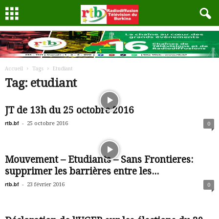
Accueil
Tags
Etudiant
Tag: etudiant
JT de 13h du 25 octobre 2016
rtb.bf
-
25 octobre 2016
0
Mouvement – Etudiants – Sans Frontieres:
supprimer les barrières entre les...
rtb.bf
-
23 février 2016
0