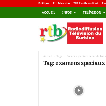
Politique
Rtb Télévision
Télé Zenith en direct
Rad
ACCUEIL
INFOS
TÉLÉVISION
R
a
d
i
o
d
i
f
Accueil
Tags
Examens speciaux debut du bac 
f
Tag: examens speciaux 
u
s
i
o
n
T
é
l