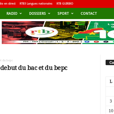
io en direct
RTB3 Langues nationales
RTB GUIRIKO
RADIO
DOSSIERS
SPORT
CONTACT
et du bepc
Ca
debut du bac et du bepc
L
3
10