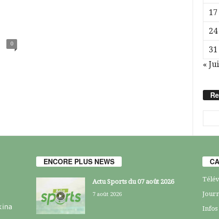
17
24
0
31
« Jui
Re
ENCORE PLUS NEWS
CA
Télév
Actu Sports du 07 août 2026
Journ
7 août 2026
kina
Infos