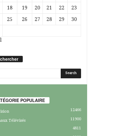
18
19
20
21
22
23
25
26
27
28
29
30
l
chercher
TÉGORIE POPULAIRE
12466
ision
11900
aux Télévisés
4811