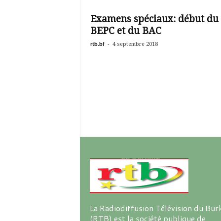
é
v
Examens spéciaux: début du
i
BEPC et du BAC
s
i
rtb.bf
-
4 septembre 2018
o
n
d
u
B
u
r
k
i
n
a
La Radiodiffusion Télévision du Bur
(RTB) est la société publique de