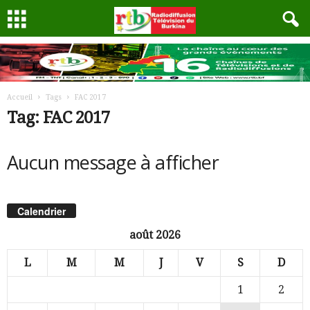
Accueil
Tags
FAC 2017
Tag: FAC 2017
Aucun message à afficher
Calendrier
août 2026
L
M
M
J
V
S
D
1
2