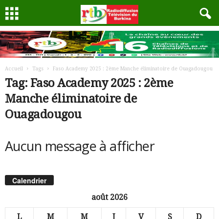
Accueil
Tags
Faso Academy 2025 : 2ème Manche éliminatoire de Ouagadougou
Tag: Faso Academy 2025 : 2ème
Manche éliminatoire de
Ouagadougou
Aucun message à afficher
Calendrier
août 2026
L
M
M
J
V
S
D