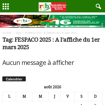
Accueil
Tags
FESPACO 2025 : A l’affiche du 1er mars 2025
Tag: FESPACO 2025 : A l’affiche du 1er
mars 2025
Aucun message à afficher
Calendrier
août 2026
L
M
M
J
V
S
D