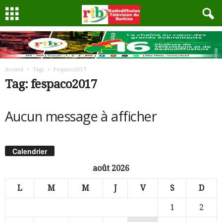
Accueil
Tags
Fespaco2017
Tag: fespaco2017
Aucun message à afficher
Calendrier
août 2026
L
M
M
J
V
S
D
1
2