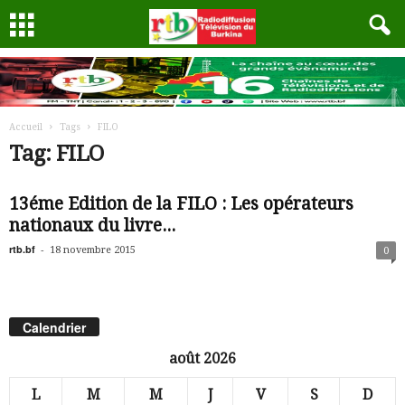
Accueil
Tags
FILO
Tag: FILO
13éme Edition de la FILO : Les opérateurs
nationaux du livre...
rtb.bf
-
18 novembre 2015
0
Calendrier
août 2026
L
M
M
J
V
S
D