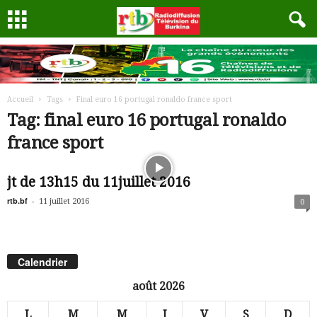
Accueil
Tags
Final euro 16 portugal ronaldo france sport
Tag: final euro 16 portugal ronaldo
france sport
jt de 13h15 du 11juillet 2016
rtb.bf
-
11 juillet 2016
0
Calendrier
août 2026
L
M
M
J
V
S
D