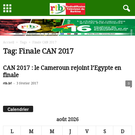
Accueil
Tags
Finale CAN 2017
Tag: Finale CAN 2017
CAN 2017 : le Cameroun rejoint l’Egypte en
finale
rtb.bf
-
3 février 2017
0
Calendrier
août 2026
L
M
M
J
V
S
D