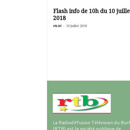
é
v
Flash info de 10h du 10 juille
i
2018
s
i
rtb.bf
-
10 juillet 2018
o
n
d
u
B
u
r
k
i
n
a
La Radiodiffusion Télévision du Bur
(RTB) est la société publique de