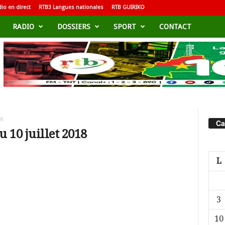
io en direct
RTB3 Langues nationales
RTB GUIRIKO
RADIO
DOSSIERS
SPORT
CONTACT
18
Ca
u 10 juillet 2018
L
3
10