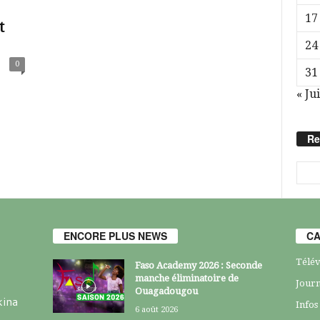
17
t
24
0
31
« Jui
Re
ENCORE PLUS NEWS
CA
Télév
Faso Academy 2026 : Seconde
manche éliminatoire de
Journ
Ouagadougou
kina
Infos
6 août 2026