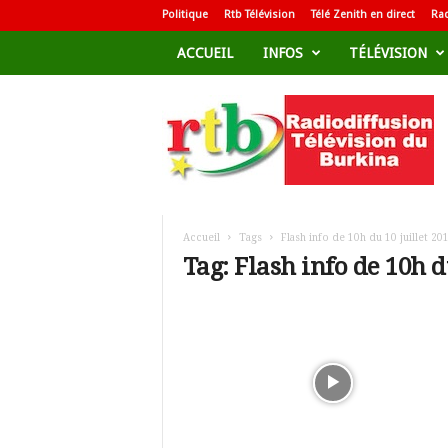
Politique
Rtb Télévision
Télé Zenith en direct
Rad
ACCUEIL
INFOS
TÉLÉVISION
R
a
d
i
o
d
i
f
Accueil
Tags
Flash info de 10h du 10 juillet 20
f
Tag: Flash info de 10h d
u
s
i
o
n
T
é
l