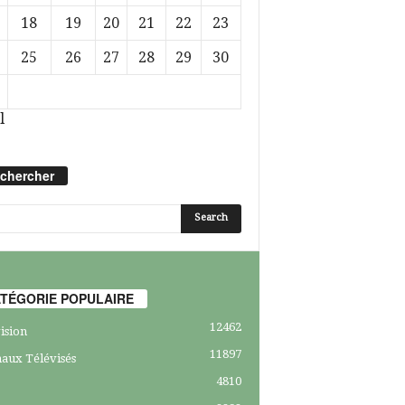
18
19
20
21
22
23
25
26
27
28
29
30
l
chercher
TÉGORIE POPULAIRE
12462
ision
11897
aux Télévisés
4810