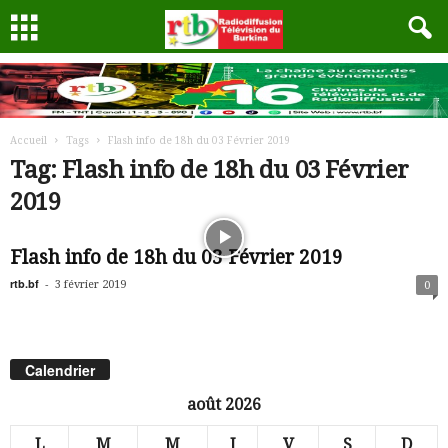
Accueil
Tags
Flash info de 18h du 03 Février 2019
Tag: Flash info de 18h du 03 Février
2019
Flash info de 18h du 03 Février 2019
rtb.bf
-
3 février 2019
0
Calendrier
août 2026
L
M
M
J
V
S
D