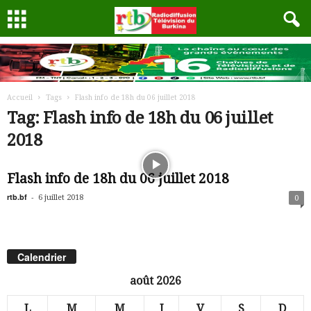
Accueil
Tags
Flash info de 18h du 06 juillet 2018
Tag: Flash info de 18h du 06 juillet
2018
Flash info de 18h du 06 juillet 2018
rtb.bf
-
6 juillet 2018
0
Calendrier
août 2026
L
M
M
J
V
S
D