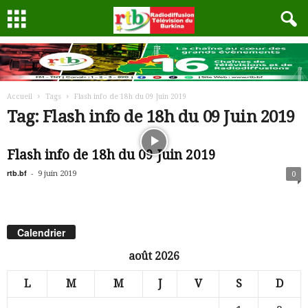
Accueil
Tags
Flash info de 18h du 09 Juin 2019
Tag: Flash info de 18h du 09 Juin 2019
Flash info de 18h du 09 Juin 2019
rtb.bf
-
9 juin 2019
0
Calendrier
août 2026
L
M
M
J
V
S
D