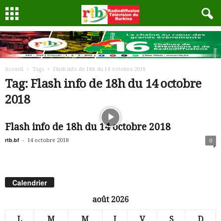
Accueil
Tags
Flash info de 18h du 14 octobre 2018
Tag: Flash info de 18h du 14 octobre
2018
Flash info de 18h du 14 octobre 2018
rtb.bf
-
14 octobre 2018
0
Calendrier
août 2026
L
M
M
J
V
S
D