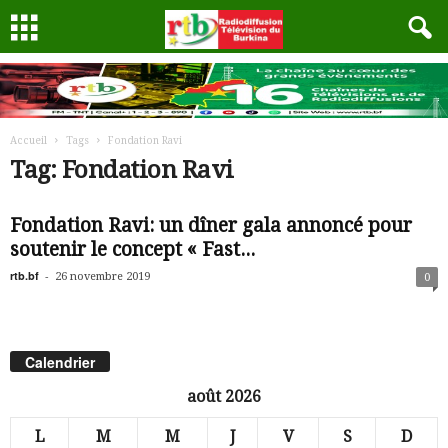
Accueil
Tags
Fondation Ravi
Tag: Fondation Ravi
Fondation Ravi: un dîner gala annoncé pour
soutenir le concept « Fast...
rtb.bf
-
26 novembre 2019
0
Calendrier
août 2026
L
M
M
J
V
S
D