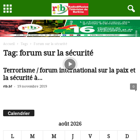
Accueil
Tags
Forum sur la sécurité
Tag: forum sur la sécurité
Terrorisme / forum international sur la paix et
la sécurité à...
rtb.bf
-
19 novembre 2019
0
Calendrier
août 2026
L
M
M
J
V
S
D