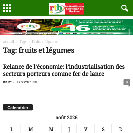
Accueil
Tags
Fruits et légumes
Tag: fruits et légumes
Relance de l’économie: l’industrialisation des
secteurs porteurs comme fer de lance
rtb.bf
-
13 février 2018
0
Calendrier
août 2026
L
M
M
J
V
S
D