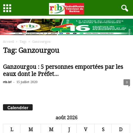
Accueil
Tags
Ganzourgou
Tag: Ganzourgou
Ganzourgou : 5 personnes emportées par les
eaux dont le Préfet...
rtb.bf
-
15 juillet 2020
0
Calendrier
août 2026
L
M
M
J
V
S
D