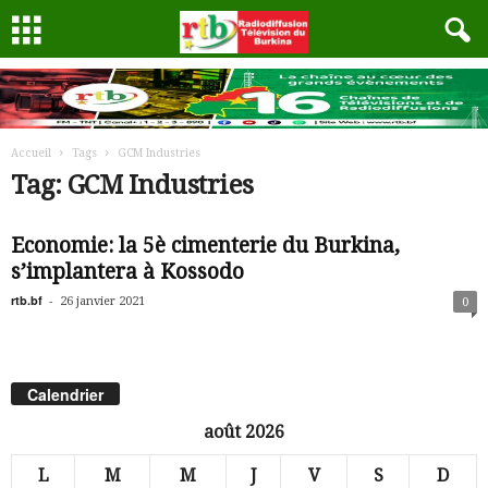
Accueil
Tags
GCM Industries
Tag: GCM Industries
Economie: la 5è cimenterie du Burkina,
s’implantera à Kossodo
rtb.bf
-
26 janvier 2021
0
Calendrier
août 2026
L
M
M
J
V
S
D