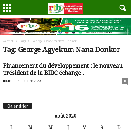
Accueil
Tags
George Agyekum Nana Donkor
Tag: George Agyekum Nana Donkor
Financement du développement : le nouveau
président de la BIDC échange...
rtb.bf
-
14 octobre 2020
0
Calendrier
août 2026
L
M
M
J
V
S
D