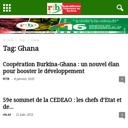
Accueil
Tags
Ghana
Tag: Ghana
Coopération Burkina-Ghana : un nouvel élan
pour booster le développement
RTB
-
8 janvier 2025
0
59e sommet de la CEDEAO : les chefs d’Etat et
de...
rtb.bf
-
21 juin 2021
0