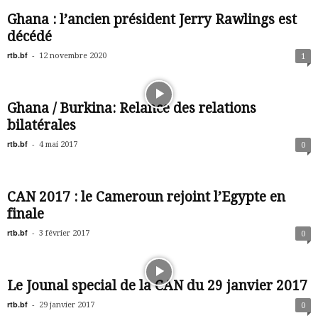
Ghana : l’ancien président Jerry Rawlings est
décédé
rtb.bf
-
12 novembre 2020
1
Ghana / Burkina: Relance des relations
bilatérales
rtb.bf
-
4 mai 2017
0
CAN 2017 : le Cameroun rejoint l’Egypte en
finale
rtb.bf
-
3 février 2017
0
Le Jounal special de la CAN du 29 janvier 2017
rtb.bf
-
29 janvier 2017
0