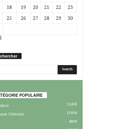
18
19
20
21
22
23
25
26
27
28
29
30
l
chercher
TÉGORIE POPULAIRE
12458
ision
11894
aux Télévisés
4809