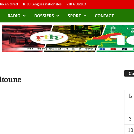
io en direct
RTB3 Langues nationales
RTB GUIRIKO
RADIO
DOSSIERS
SPORT
CONTACT
Ca
itoune
L
3
10