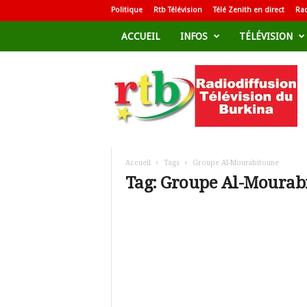
Politique
Rtb Télévision
Télé Zenith en direct
Rad
ACCUEIL
INFOS
TÉLÉVISION
R
a
d
i
o
d
i
f
Accueil
Tags
Groupe Al-Mourabitoune
f
Tag: Groupe Al-Mourab
u
s
i
o
n
T
é
l