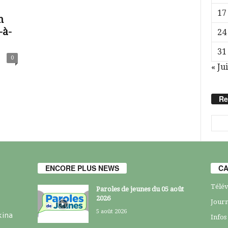
17
n
-à-
24
31
0
« Jui
Re
ENCORE PLUS NEWS
CA
Télév
Paroles de jeunes du 05 août
2026
Journ
5 août 2026
kina
Infos