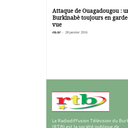
é
v
Attaque de Ouagadougou : u
i
Burkinabè toujours en garde
s
i
vue
o
rtb.bf
-
28 janvier 2016
n
d
u
B
u
r
k
i
n
a
La Radiodiffusion Télévision du Bur
(RTB) est la société publique de