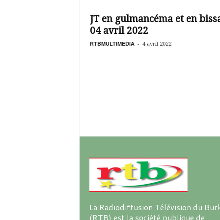
é
v
JT en gulmancéma et en biss
i
04 avril 2022
s
i
RTBMULTIMEDIA
-
4 avril 2022
o
n
d
u
B
u
r
k
i
n
a
La Radiodiffusion Télévision du Bur
(RTB) est la société publique de