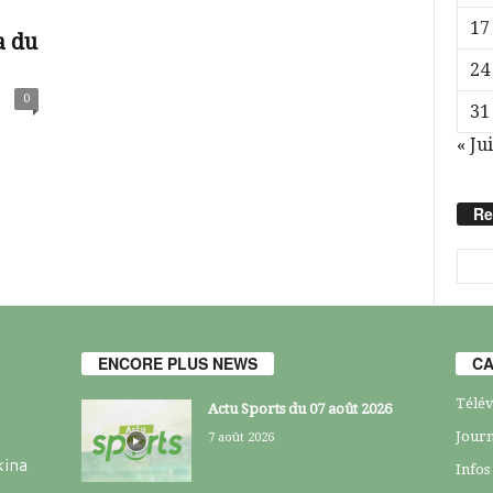
17
a du
24
0
31
« Jui
Re
ENCORE PLUS NEWS
CA
Télév
Actu Sports du 07 août 2026
Journ
7 août 2026
kina
Infos