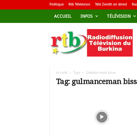
Politique
Rtb Télévision
Télé Zenith en direct
Rad
ACCUEIL
INFOS
TÉLÉVISION
R
a
d
i
o
d
i
f
Accueil
Tags
Gulmanceman bissa
f
Tag: gulmanceman biss
u
s
i
o
n
T
é
l