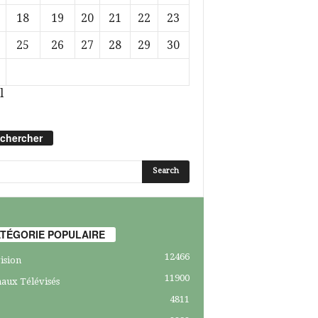
18
19
20
21
22
23
25
26
27
28
29
30
l
chercher
TÉGORIE POPULAIRE
12466
ision
11900
aux Télévisés
4811