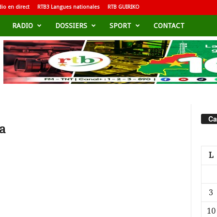
io en direct
RTB3 Langues nationales
RTB GUIRIKO
RADIO
DOSSIERS
SPORT
CONTACT
Ca
a
L
3
10