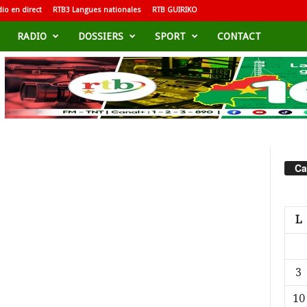
io en direct
RTB3 Langues nationales
RTB GUIRIKO
RADIO
DOSSIERS
SPORT
CONTACT
Ca
L
3
10