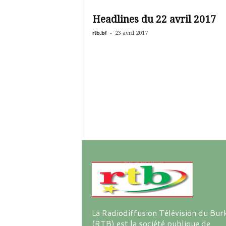
é
v
Headlines du 22 avril 2017
i
s
rtb.bf
-
23 avril 2017
i
o
n
d
u
B
u
r
k
i
n
a
La Radiodiffusion Télévision du Bur
(RTB) est la société publique de