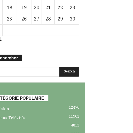
18
19
20
21
22
23
25
26
27
28
29
30
l
chercher
TÉGORIE POPULAIRE
12470
ision
11902
aux Télévisés
4812