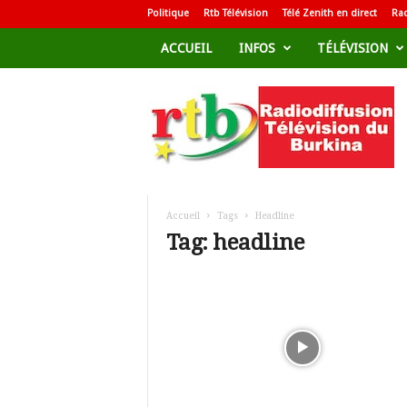
Politique
Rtb Télévision
Télé Zenith en direct
Rad
ACCUEIL
INFOS
TÉLÉVISION
R
a
d
i
o
d
i
f
Accueil
Tags
Headline
f
Tag: headline
u
s
i
o
n
T
é
l