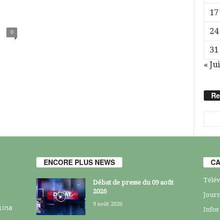
17
24
0
31
« Jui
Re
ENCORE PLUS NEWS
CA
Télév
Débat de presse du 09 août
2026
Journ
9 août 2026
kina
Infos