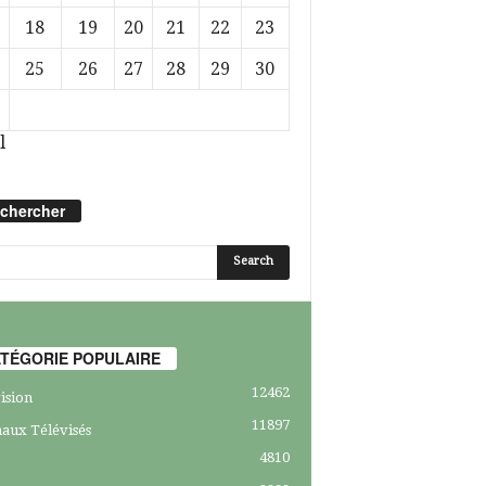
18
19
20
21
22
23
25
26
27
28
29
30
l
chercher
TÉGORIE POPULAIRE
12462
ision
11897
aux Télévisés
4810