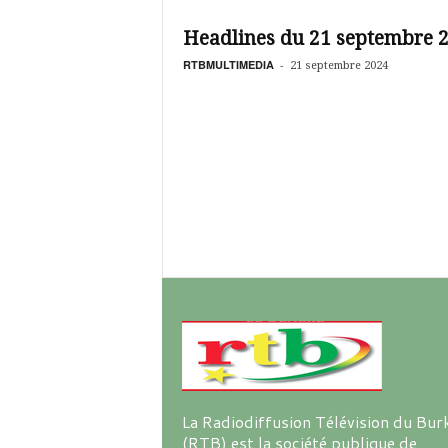
é
v
Headlines du 21 septembre 
i
s
RTBMULTIMEDIA
-
21 septembre 2024
i
o
n
d
u
B
u
r
k
i
n
a
La Radiodiffusion Télévision du Bur
(RTB) est la société publique de