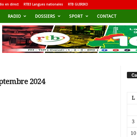
io en direct
RTB3 Langues nationales
RTB GUIRIKO
RADIO
DOSSIERS
SPORT
CONTACT
Ca
eptembre 2024
L
3
10