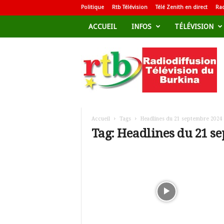
Politique
Rtb Télévision
Télé Zenith en direct
Rad
ACCUEIL
INFOS
TÉLÉVISION
R
a
d
i
o
d
i
f
Accueil
Tags
Headlines du 21 septembre 2024
f
Tag: Headlines du 21 s
u
s
i
o
n
T
é
l