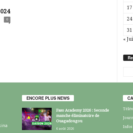
17
2024
24
0
31
« Jui
Re
ENCORE PLUS NEWS
CA
Télév
Faso Academy 2026 : Seconde
manche éliminatoire de
Journ
Ouagadougou
kina
Infos
6 août 2026