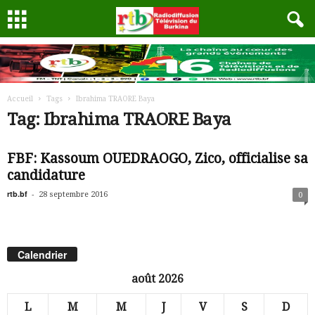
Accueil
Tags
Ibrahima TRAORE Baya
Tag: Ibrahima TRAORE Baya
FBF: Kassoum OUEDRAOGO, Zico, officialise sa
candidature
rtb.bf
-
28 septembre 2016
0
Calendrier
août 2026
L
M
M
J
V
S
D