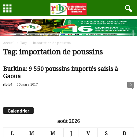
Accueil
Tags
Importation de poussins
Tag: importation de poussins
Burkina: 9 550 poussins importés saisis à
Gaoua
rtb.bf
-
30 mars 2017
0
Calendrier
août 2026
L
M
M
J
V
S
D