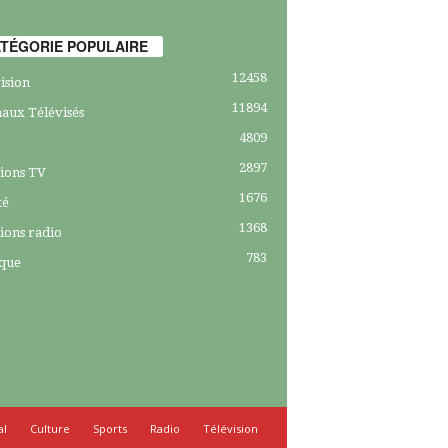
TÉGORIE POPULAIRE
12458
ision
11894
aux Télévisés
4809
2897
ions TV
1676
té
1368
ions radio
783
ique
al
Culture
Sports
Radio
Télévision