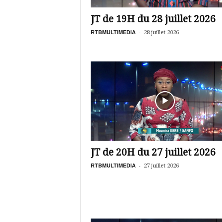
é
v
JT de 19H du 28 juillet 2026
i
s
RTBMULTIMEDIA
-
28 juillet 2026
i
o
n
d
u
B
u
r
k
i
n
JT de 20H du 27 juillet 2026
a
RTBMULTIMEDIA
-
27 juillet 2026