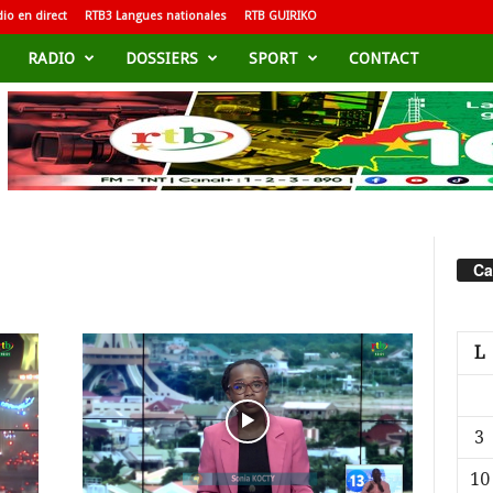
io en direct
RTB3 Langues nationales
RTB GUIRIKO
RADIO
DOSSIERS
SPORT
CONTACT
Ca
L
3
10