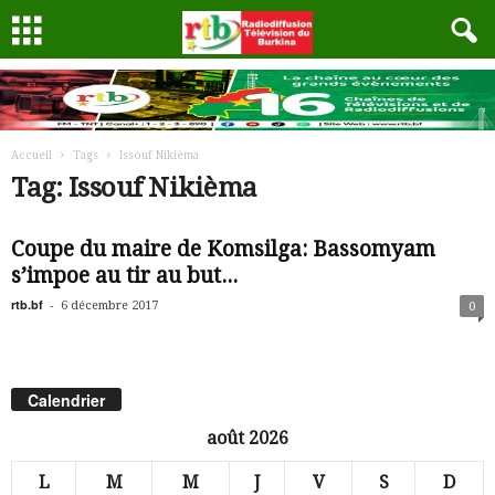
Accueil
Tags
Issouf Nikièma
Tag: Issouf Nikièma
Coupe du maire de Komsilga: Bassomyam
s’impoe au tir au but...
rtb.bf
-
6 décembre 2017
0
Calendrier
août 2026
L
M
M
J
V
S
D