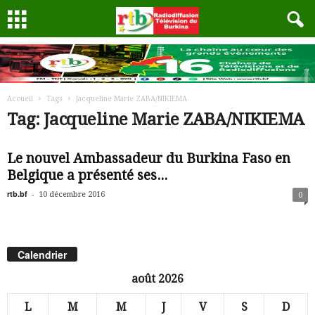
Accueil
Tags
Jacqueline Marie ZABA/NIKIEMA
Tag: Jacqueline Marie ZABA/NIKIEMA
Le nouvel Ambassadeur du Burkina Faso en
Belgique a présenté ses...
rtb.bf
-
10 décembre 2016
0
Calendrier
août 2026
L
M
M
J
V
S
D