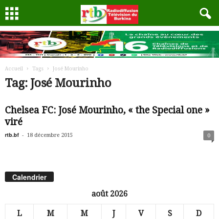
Accueil
Tags
José Mourinho
Tag: José Mourinho
Chelsea FC: José Mourinho, « the Special one »
viré
rtb.bf
-
18 décembre 2015
0
Calendrier
août 2026
L
M
M
J
V
S
D