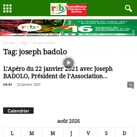
Accueil
Tags
Joseph badolo
Tag: joseph badolo
L’Apéro du 22 janvier 2021 avec Joseph
BADOLO, Président de l’Association...
rtb.bf
-
22 janvier 2021
0
Calendrier
août 2026
L
M
M
J
V
S
D