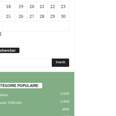
18
19
20
21
22
23
25
26
27
28
29
30
l
chercher
TÉGORIE POPULAIRE
12458
ision
11894
aux Télévisés
4809