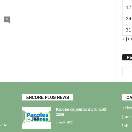
17
24
0
31
« Jui
Re
ENCORE PLUS NEWS
CA
Télév
Paroles de jeunes du 05 août
2026
Journ
5 août 2026
kina
Infos