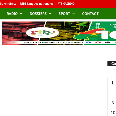
io en direct
RTB3 Langues nationales
RTB GUIRIKO
RADIO
DOSSIERS
SPORT
CONTACT
Ca
L
3
10