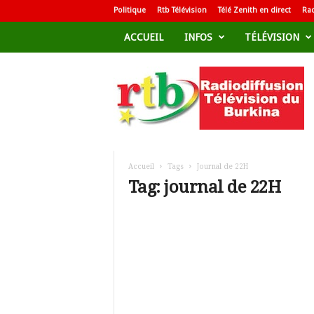
Politique
Rtb Télévision
Télé Zenith en direct
Rad
ACCUEIL
INFOS
TÉLÉVISION
R
a
d
i
o
d
i
f
Accueil
Tags
Journal de 22H
f
Tag: journal de 22H
u
s
i
o
n
T
é
l