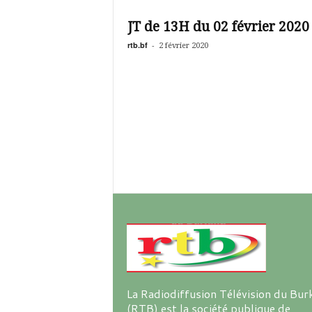
é
v
JT de 13H du 02 février 2020
i
s
rtb.bf
-
2 février 2020
i
o
n
d
u
B
u
r
k
i
n
a
La Radiodiffusion Télévision du Bur
(RTB) est la société publique de