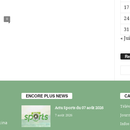
17
24
0
31
« Jui
Re
ENCORE PLUS NEWS
CA
Télév
Actu Sports du 07 août 2026
Journ
7 août 2026
kina
Infos