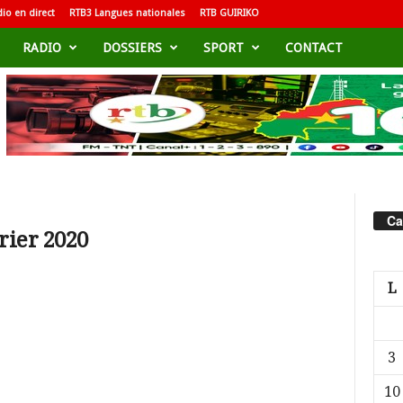
io en direct
RTB3 Langues nationales
RTB GUIRIKO
RADIO
DOSSIERS
SPORT
CONTACT
Ca
rier 2020
L
3
10