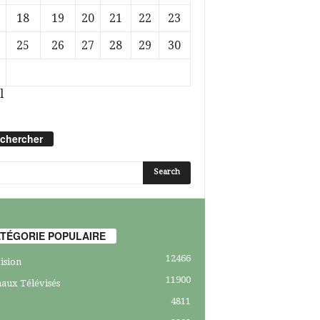
18
19
20
21
22
23
25
26
27
28
29
30
l
chercher
TÉGORIE POPULAIRE
12466
ision
11900
aux Télévisés
4811