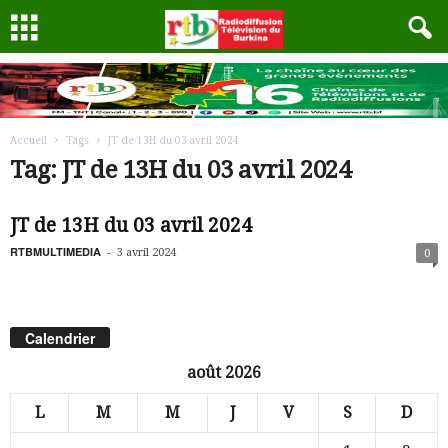
Accueil
Tags
JT de 13H du 03 avril 2024
Tag: JT de 13H du 03 avril 2024
JT de 13H du 03 avril 2024
RTBMULTIMEDIA
-
3 avril 2024
0
Calendrier
août 2026
L
M
M
J
V
S
D