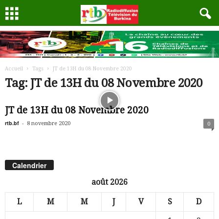
Accueil
Tags
JT de 13H du 08 Novembre 2020
Tag: JT de 13H du 08 Novembre 2020
JT de 13H du 08 Novembre 2020
rtb.bf
-
8 novembre 2020
0
Calendrier
août 2026
L
M
M
J
V
S
D