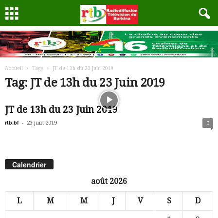
Accueil
Tags
JT de 13h du 23 Juin 2019
Tag: JT de 13h du 23 Juin 2019
JT de 13h du 23 Juin 2019
rtb.bf
-
23 juin 2019
0
Calendrier
août 2026
L
M
M
J
V
S
D