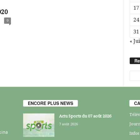
17
020
24
0
31
« Jui
Re
ENCORE PLUS NEWS
CA
Télév
Actu Sports du 07 août 2026
Journ
7 août 2026
kina
Infos