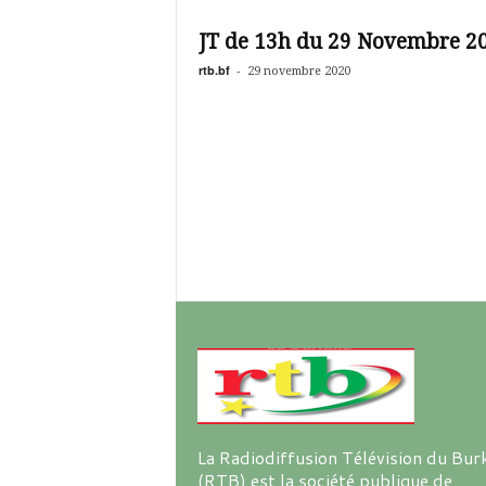
é
v
JT de 13h du 29 Novembre 2
i
s
rtb.bf
-
29 novembre 2020
i
o
n
d
u
B
u
r
k
i
n
a
La Radiodiffusion Télévision du Bur
(RTB) est la société publique de