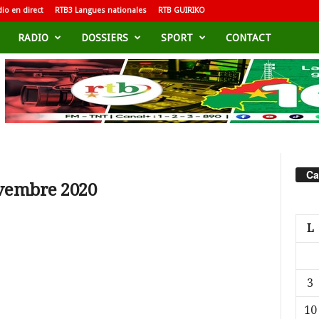
io en direct
RTB3 Langues nationales
RTB GUIRIKO
RADIO
DOSSIERS
SPORT
CONTACT
Ca
ovembre 2020
L
3
10