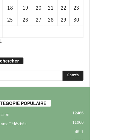
18
19
20
21
22
23
25
26
27
28
29
30
l
chercher
TÉGORIE POPULAIRE
12466
ision
11900
aux Télévisés
4811