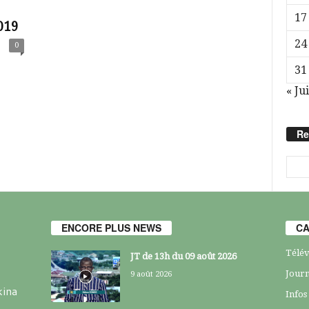
17
019
24
0
31
« Jui
Re
ENCORE PLUS NEWS
CA
Télév
JT de 13h du 09 août 2026
Journ
9 août 2026
kina
Infos