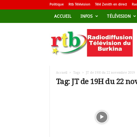
Politique
Rtb Télévision
Télé Zenith en direct
Rad
ACCUEIL
INFOS
TÉLÉVISION
R
a
d
i
o
d
i
f
Accueil
Tags
JT de 19H du 22 novembre 2019
f
Tag: JT de 19H du 22 n
u
s
i
o
n
T
é
l