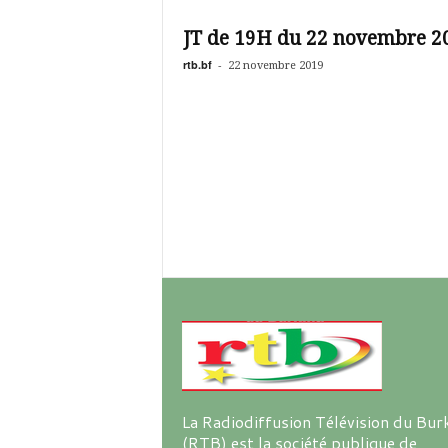
é
v
JT de 19H du 22 novembre 2
i
s
rtb.bf
-
22 novembre 2019
i
o
n
d
u
B
u
r
k
i
n
a
La Radiodiffusion Télévision du Bur
(RTB) est la société publique de