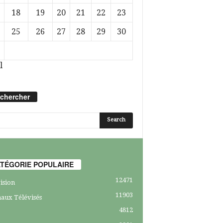
18
19
20
21
22
23
25
26
27
28
29
30
l
chercher
TÉGORIE POPULAIRE
12471
ision
11903
aux Télévisés
4812