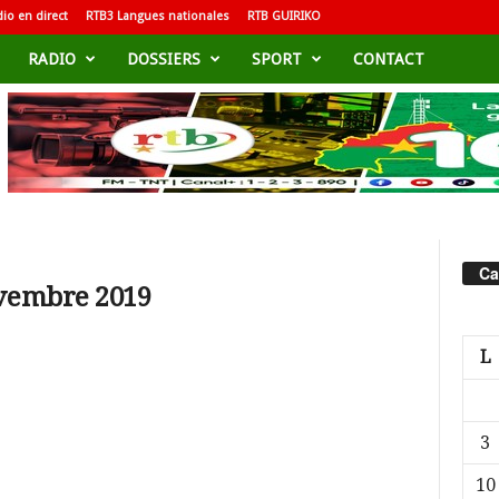
io en direct
RTB3 Langues nationales
RTB GUIRIKO
RADIO
DOSSIERS
SPORT
CONTACT
Ca
ovembre 2019
L
3
10