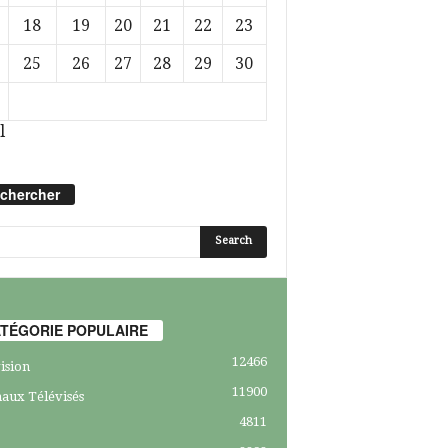
18
19
20
21
22
23
25
26
27
28
29
30
l
chercher
TÉGORIE POPULAIRE
12466
ision
11900
aux Télévisés
4811