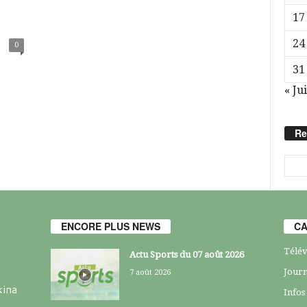
17
24
0
31
« Jui
Re
ENCORE PLUS NEWS
CA
Télév
Actu Sports du 07 août 2026
Journ
7 août 2026
kina
Infos