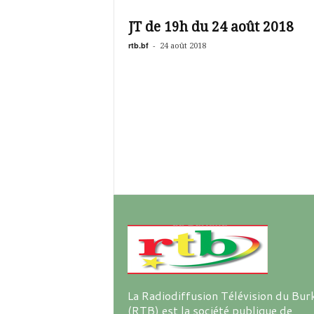
é
v
JT de 19h du 24 août 2018
i
s
rtb.bf
-
24 août 2018
i
o
n
d
u
B
u
r
k
i
n
a
La Radiodiffusion Télévision du Bur
(RTB) est la société publique de