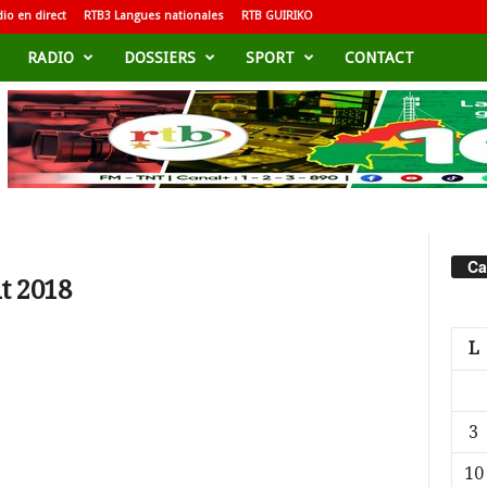
io en direct
RTB3 Langues nationales
RTB GUIRIKO
RADIO
DOSSIERS
SPORT
CONTACT
Ca
t 2018
L
3
10