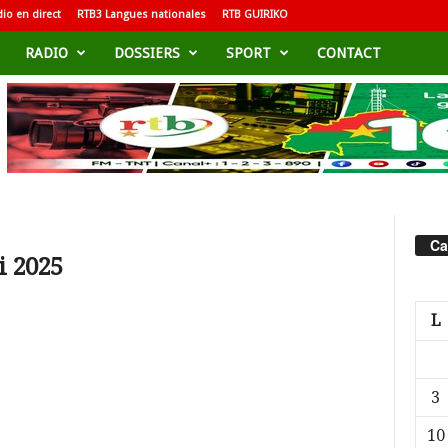
io en direct
RTB3 Langues nationales
RTB GUIRIKO
RADIO
DOSSIERS
SPORT
CONTACT
Ca
i 2025
L
3
10