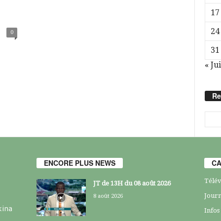
17
24
0
31
« Jui
Re
ENCORE PLUS NEWS
CA
Télév
JT de 13H du 08 août 2026
Journ
8 août 2026
kina
Infos