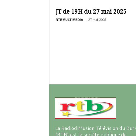
é
v
JT de 19H du 27 mai 2025
i
s
RTBMULTIMEDIA
-
27 mai 2025
i
o
n
d
u
B
u
r
k
i
n
a
La Radiodiffusion Télévision du Bur
(RTB) est la société publique de