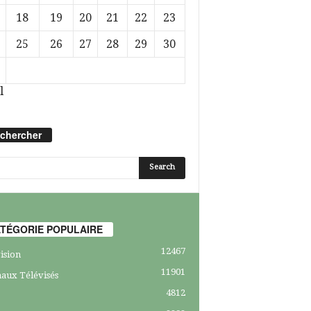
18
19
20
21
22
23
25
26
27
28
29
30
l
chercher
TÉGORIE POPULAIRE
12467
ision
11901
aux Télévisés
4812