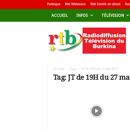
Politique
Rtb Télévision
Télé Zenith en direct
Rad
ACCUEIL
INFOS
TÉLÉVISION
R
a
d
i
o
d
i
f
Accueil
Tags
JT de 19H du 27 mai 2025
f
Tag: JT de 19H du 27 ma
u
s
i
o
n
T
é
l