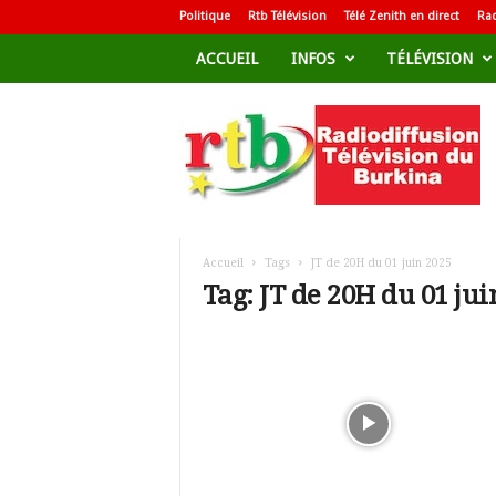
Politique
Rtb Télévision
Télé Zenith en direct
Rad
ACCUEIL
INFOS
TÉLÉVISION
R
a
d
i
o
d
i
f
Accueil
Tags
JT de 20H du 01 juin 2025
f
Tag: JT de 20H du 01 jui
u
s
i
o
n
T
é
l