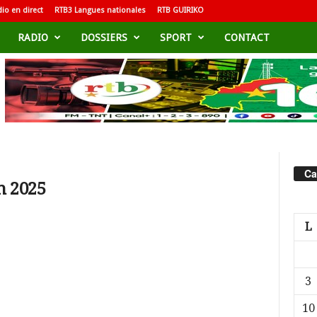
io en direct
RTB3 Langues nationales
RTB GUIRIKO
RADIO
DOSSIERS
SPORT
CONTACT
Ca
n 2025
L
3
10