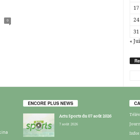
17
24
0
31
« Jui
Re
ENCORE PLUS NEWS
CA
Télév
Actu Sports du 07 août 2026
Journ
7 août 2026
kina
Infos