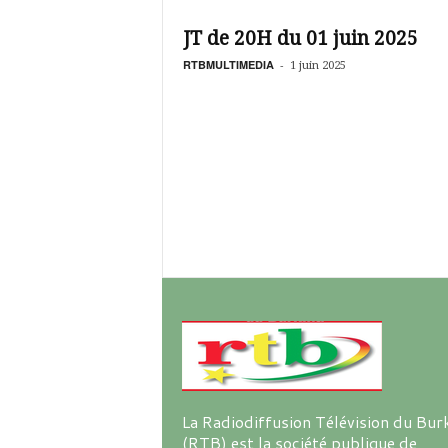
é
v
JT de 20H du 01 juin 2025
i
s
RTBMULTIMEDIA
-
1 juin 2025
i
o
n
d
u
B
u
r
k
i
n
a
La Radiodiffusion Télévision du Bur
(RTB) est la société publique de