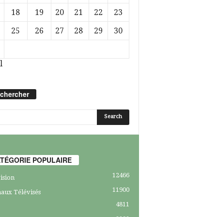
18
19
20
21
22
23
25
26
27
28
29
30
l
chercher
TÉGORIE POPULAIRE
12466
ision
11900
aux Télévisés
4811