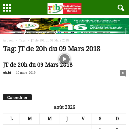
Accueil
Tags
JT de 20h du 09 Mars 2018
Tag: JT de 20h du 09 Mars 2018
JT de 20h du 09 Mars 2018
rtb.bf
-
10 mars 2019
0
Calendrier
août 2026
L
M
M
J
V
S
D