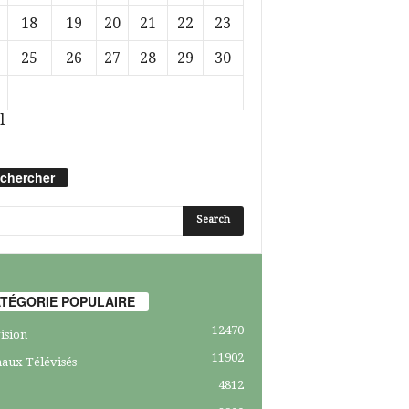
18
19
20
21
22
23
25
26
27
28
29
30
l
chercher
TÉGORIE POPULAIRE
12470
ision
11902
aux Télévisés
4812