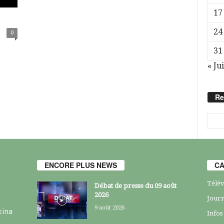
17
24
0
31
« Jui
Re
ENCORE PLUS NEWS
CA
Télév
Débat de presse du 09 août
2026
Journ
9 août 2026
kina
Infos