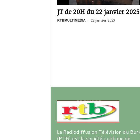
é
v
JT de 20H du 22 janvier 2025
i
s
RTBMULTIMEDIA
-
22 janvier 2025
i
o
n
d
u
B
u
r
k
i
n
a
La Radiodiffusion Télévision du Bur
(RTB) est la société publique de