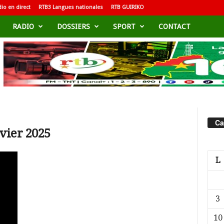
io en direct
RTB3 Langues nationales
RTB GUIRIKO
RADIO
DOSSIERS
SPORT
CONTACT
Ca
nvier 2025
L
3
10