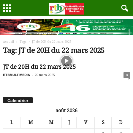
Accueil
Tags
JT de 20H du 22 mars 2025
Tag: JT de 20H du 22 mars 2025
JT de 20H du 22 mars 2025
RTBMULTIMEDIA
-
22 mars 2025
0
Calendrier
août 2026
L
M
M
J
V
S
D