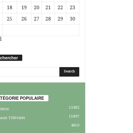
18
19
20
21
22
23
25
26
27
28
29
30
l
chercher
TÉGORIE POPULAIRE
12462
ision
11897
aux Télévisés
4810