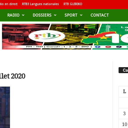
io en direct
RTB3 Langues nationales
RTB GUIRIKO
RADIO
DOSSIERS
SPORT
CONTACT
Ca
llet 2020
L
3
10