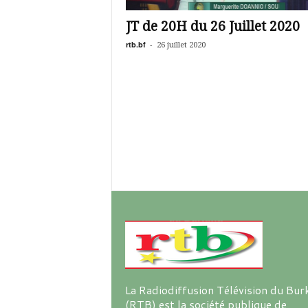
é
v
JT de 20H du 26 Juillet 2020
i
s
rtb.bf
-
26 juillet 2020
i
o
n
d
u
B
u
r
k
i
n
a
La Radiodiffusion Télévision du Bur
(RTB) est la société publique de