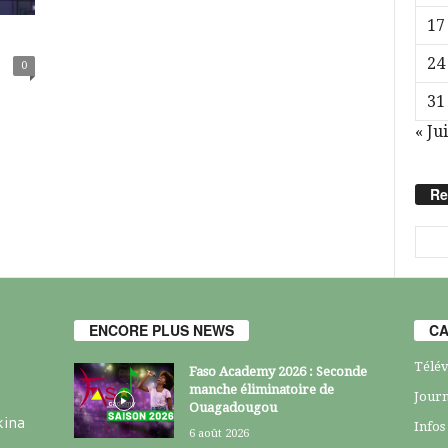
17
24
0
31
« Jui
Re
ENCORE PLUS NEWS
CA
Télév
Faso Academy 2026 : Seconde
manche éliminatoire de
Journ
Ouagadougou
kina
Infos
6 août 2026